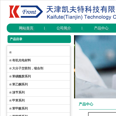
网站首页
公司简介
产品中心
|
|
产品目录
有机光电材料
大分子交联剂，缩合剂
苯磺酰胺系列
苯乙酮系列
溴苄系列
甲苯系列
产品中心
苯甲酸系列